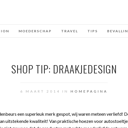
HION
MOEDERSCHAP
TRAVEL
TIPS
BEVALLI
SHOP TIP: DRAAKJEDESIGN
6 MAART 2014 IN
HOMEPAGINA
nbeurs een superleuk merk gespot, wij waren meteen verliefd! D
 van uitstekende kwaliteit! Van praktische hoezen voor autostoeltje