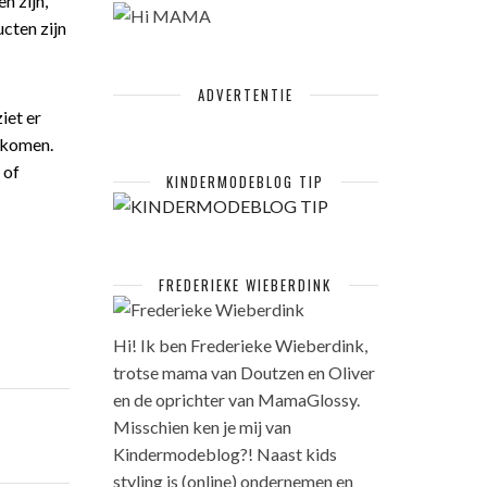
n zijn,
cten zijn
ADVERTENTIE
iet er
ankomen.
 of
KINDERMODEBLOG TIP
FREDERIEKE WIEBERDINK
Hi! Ik ben Frederieke Wieberdink,
trotse mama van Doutzen en Oliver
en de oprichter van MamaGlossy.
Misschien ken je mij van
Kindermodeblog?! Naast kids
styling is (online) ondernemen en