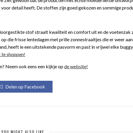
e ziet gewoon dat de producten met echte moederliefde ontworpe
voor detail heeft. De stoffen zijn goed gekozen en sommige produ
orgestikte stof straalt kwaliteit en comfort uit en de voetenzak z
 op die frisse lentedagen met prille zonnestraaltjes die er weer a
nd, heeft ie een uitstekende pasvorm en past in vrijwel elke buggy
k te shoppen!
gn? Neem ook eens een kijkje op
de website!
Delen op Facebook
YOU MIGHT ALSO LIKE