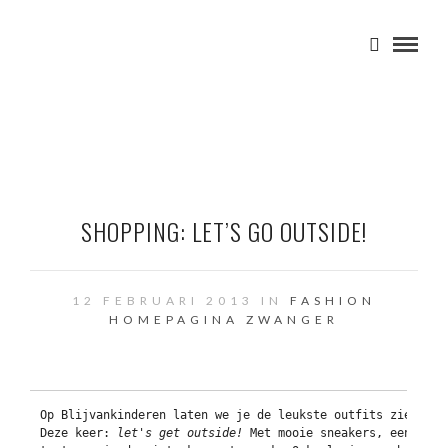
SHOPPING: LET’S GO OUTSIDE!
12 FEBRUARI 2013 IN
FASHION
HOMEPAGINA
ZWANGER
Op Blijvankinderen laten we je de leukste outfits zien waa
Deze keer: 
let's get outside!
 Met mooie sneakers, een comf