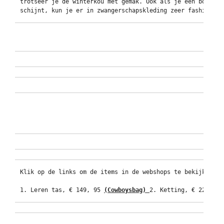
trotseer je de winterkou met gemak. Ook als je een boswand
schijnt, kun je er in zwangerschapskleding zeer fashionabl
Klik op de links om de items in de webshops te bekijken. Ve
1. Leren tas, € 149, 95 
(Cowboysbag) 
2. Ketting, € 22,95 
(