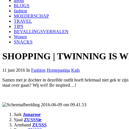
about
BLOGS
fashion
MOEDERSCHAP
TRAVEL
TIPS
BEVALLINGSVERHALEN
Wonen
SNACKS
SHOPPING | TWINNING IS 
11 juni 2016 In
Fashion
Homepagina
Kids
Samen met je dochter in dezelfde outfit hoeft helemaal niet gek te zijn!
staat over gaan? Wij wel! Be inspired…!
Jurk
Junarose
Sjaal
ZUSSSie
Armband
ZUSSS