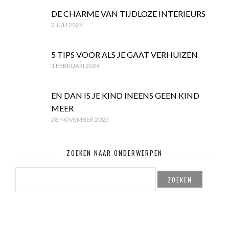
DE CHARME VAN TIJDLOZE INTERIEURS
3 JULI 2024
5 TIPS VOOR ALS JE GAAT VERHUIZEN
1 FEBRUARI 2024
EN DAN IS JE KIND INEENS GEEN KIND
MEER
28 NOVEMBER 2023
ZOEKEN NAAR ONDERWERPEN
ZOEKEN
NAAR: