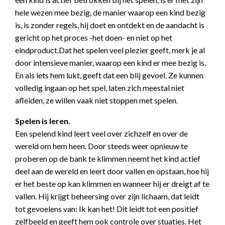
hele wezen mee bezig, de manier waarop een kind bezig
is, is zonder regels, hij doet en ontdekt en de aandacht is
gericht op het proces -het doen- en niet op het
eindproduct.Dat het spelen veel plezier geeft, merk je al
door intensieve manier, waarop een kind er mee bezig is.
En als iets hem lukt, geeft dat een blij gevoel. Ze kunnen
volledig ingaan op het spel, laten zich meestal niet
afleiden, ze willen vaak niet stoppen met spelen.
Spelen is leren.
Een spelend kind leert veel over zichzelf en over de
wereld om hem heen. Door steeds weer opnieuw te
proberen op de bank te klimmen neemt het kind actief
deel aan de wereld en leert door vallen en opstaan, hoe hij
er het beste op kan klimmen en wanneer hij er dreigt af te
vallen. Hij krijgt beheersing over zijn lichaam, dat leidt
tot gevoelens van: Ik kan het! Dit leidt tot een positief
zelfbeeld en geeft hem ook controle over stuaties. Het