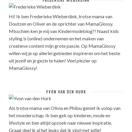
Hi! Ik ben Frederieke Wieberdink, trotse mama van
Doutzen en Oliver en de oprichter van MamaGlossy.
Misschien ken je mij van Kindermodeblog?! Naast kids
styling is (online) ondernemen en het maken van
creatieve content mijn grote passie. Op MamaGlossy
willen wij je op allerlei gebieden inspireren om het beste
uit jezelf en je gezin te halen! Veel plezier op
MamaGlossy!
YVON VAN DEN HURK
Als trotse mama van Olivia en Philou geniet ik volop van
het moederschap. Ik ben gek op kinderen, mode en
lifestyle en ben altijd opzoek naar nieuwe inspiratie.
Graag deel ik al het leuks dat ik vind met jullie!