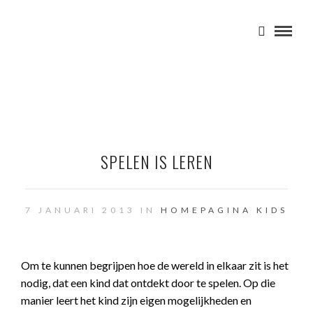
SPELEN IS LEREN
7 JANUARI 2013 IN
HOMEPAGINA
KIDS
Om te kunnen begrijpen hoe de wereld in elkaar zit is het
nodig, dat een kind dat ontdekt door te spelen. Op die
manier leert het kind zijn eigen mogelijkheden en