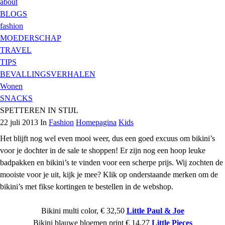
about
BLOGS
fashion
MOEDERSCHAP
TRAVEL
TIPS
BEVALLINGSVERHALEN
Wonen
SNACKS
SPETTEREN IN STIJL
22 juli 2013 In
Fashion
Homepagina
Kids
Het blijft nog wel even mooi weer, dus een goed excuus om bikini’s
voor je dochter in de sale te shoppen! Er zijn nog een hoop leuke
badpakken en bikini’s te vinden voor een scherpe prijs. Wij zochten de
mooiste voor je uit, kijk je mee? Klik op onderstaande merken om de
bikini’s met fikse kortingen te bestellen in de webshop.
Bikini multi color, € 32,50
Little Paul & Joe
Bikini blauwe bloemen print € 14,27
Little Pieces