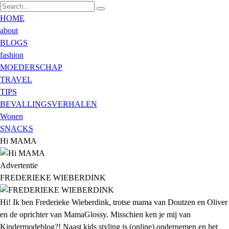
HOME
about
BLOGS
fashion
MOEDERSCHAP
TRAVEL
TIPS
BEVALLINGSVERHALEN
Wonen
SNACKS
Hi MAMA
Advertentie
FREDERIEKE WIEBERDINK
Hi! Ik ben Frederieke Wieberdink, trotse mama van Doutzen en Oliver
en de oprichter van MamaGlossy. Misschien ken je mij van
Kindermodeblog?! Naast kids styling is (online) ondernemen en het