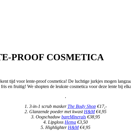
TE-PROOF COSMETICA
ekent tijd voor lente-proof cosmetica! De luchtige jurkjes mogen langz
is en fruitig! We shopten de leukste cosmetica voor deze lente bij elkaar
1. 3-in-1 scrub masker
The Body Shop
€17,-
2. Glanzende poeder met kwast
H&M
€4,95
3. Oogschaduw
bareMinerals
€38,95
4. Lipgloss
Hema
€3,50
5. Highlighter
H&M
€4,95