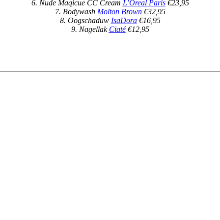
6. Nude Maqicue CC Cream
L’Oreal Paris
€23,95
7. Bodywash
Molton Brown
€32,95
8. Oogschaduw
IsaDora
€16,95
9. Nagellak
Ciaté
€12,95