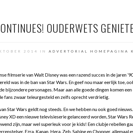
ONTINUES! OUDERWETS GENIETEN
KTOBER 2014 IN
ADVERTORIAL
HOMEPAGINA
nse filmserie van Walt Disney was een razend succes in de jaren ’90
reld was in de ban van Star Wars. En geef nou maar eerlijk toe, ook j
 de bijzondere personages. Maar aan alle goede dingen komen een 
e fans zwaar teleurgesteld en zelfs oprecht verdrietig.
p van Star Wars geldt nog steeds. En we hebben nu ook goed nieuws
sney XD een nieuwe televisieserie gelanceerd worden, Star Wars R
wend zijn, maar wel superleuk voor je kids! Een clubje rebellen ga
terrenstelser. Ezra, Kanan, Hera, Zeb, Sabine en Chopper, allemaal 