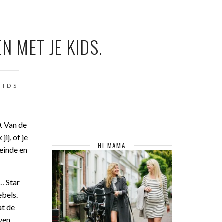
 MET JE KIDS.
KIDS
. Van de
ij, of je
HI MAMA
einde en
… Star
ebels.
at de
even