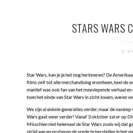
STARS WARS C
3 O
Star Wars, kan je je het nog herinneren? De Amerikaa
films zelf tot alle merchandising eromheen, heel de we
manlief was ook fan van het meeslepende verhaal en
toen het einde van Star Wars in zicht kwam, waren vel
We zijn al enkele generaties verder, maar de naslee
Wars gaat weer verder! Vanaf 3 oktober zal er op Di
Misschien niet helemaal de Star Wars zoals wij dat ge
strijd aan en proberen de vrede te herstellen in het s