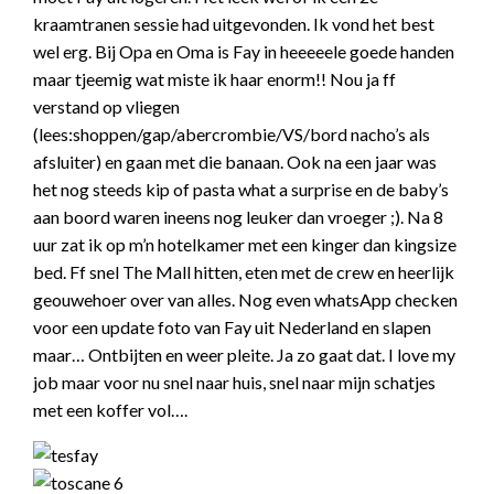
kraamtranen sessie had uitgevonden. Ik vond het best
wel erg. Bij Opa en Oma is Fay in heeeeele goede handen
maar tjeemig wat miste ik haar enorm!! Nou ja ff
verstand op vliegen
(lees:shoppen/gap/abercrombie/VS/bord nacho’s als
afsluiter) en gaan met die banaan. Ook na een jaar was
het nog steeds kip of pasta what a surprise en de baby’s
aan boord waren ineens nog leuker dan vroeger ;). Na 8
uur zat ik op m’n hotelkamer met een kinger dan kingsize
bed. Ff snel The Mall hitten, eten met de crew en heerlijk
geouwehoer over van alles. Nog even whatsApp checken
voor een update foto van Fay uit Nederland en slapen
maar… Ontbijten en weer pleite. Ja zo gaat dat. I love my
job maar voor nu snel naar huis, snel naar mijn schatjes
met een koffer vol….