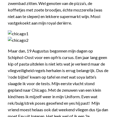
zwembad zitten. Wel genoten van de pizza’s, de
koffietjes met zoete broodjes, échte mozzerella (was
niet aan te slepen) en lekkere supermarkt wijn. Mooi
vastgekoekt aan mijn royal derièrre.
Maar dan, 19 Augustus begonnen mijn dagen op
Schiphol-Oost voor een opfris cursus. Een jaar lang geen
kip of pasta uitdelen is niet iets wat je verleerd maar de
vliegveiligheid regels herhalen is errug belangrijk. Dus de
‘rode bijbel’ kwam op tafel en met wat soya latte’s
slaagde ik voor de tests. Mijn eerste vlucht stond
gepland naar Chicago. Met de zenuwen van een klein
kind hees ik mijzelf weer in mijn Uniform. Even wat
rek/buig/strek poses geoefend en yes hij past! Mijn
vriend moest helaas ook dat weekend vliegen dus tja dan
moet Fay uit logeren. Het leek wel of ik een 2e