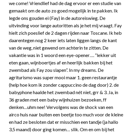
we come! Vriendlief had de dag ervoor er een studie van
gemaakt om de auto zo goed mogelijk in te pakken. Ik
legde ons gouden ei (Fay) in de autoreiswieg. De
uitvinding voor lange autoritten als je het mij vraagt. Fay
hielt zich poeslief de 2 dagen rijden naar Toscane. Ik heb
daarentegen nog 2 keer iets laten liggen langs de kant
van de weg, niet gewend om achterin te zitten. De
vakantie was in 1 woord een eye-opener…. “lekker uit
eten gaan, wijnboertjes af en heerlijk bakken bij het
zwembad als Fay zou slapen”. In my dreams. De
agriturismo was super mooi maar 1. geen restaurantje
(help hoe kom ik zonder cappuccino de dag door) 2. de
babyphone haalde het zwembad nét niet, grr & 3. Ja, in
36 graden met een baby wijnhuizen bezoeken, ff
denken…uhm nee! Vervolgens was de shock van een
airco huis naar buiten een beetje too much voor de kleine
en had ze besloten dat er misschien een tandje (ja hallo
3,5 maand) door ging komen… slik. Om en om bij het