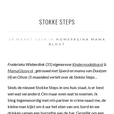
STOKKE STEPS
18 MAART 2014 IN
HOMEPAGINA
MAMA
BLOGT
Frederieke Wieberdink (31) eigenaresse
Kindermodeblog.nl
&
MamaGlossy.nl
, getrouwd met Sjoerd en mama van Doutzen
(4) en Oliver (5 maanden) vertelt over de Stokke Steps…
Sinds de nieuwe Stokke Steps in ons huis staat, is er best
wel wat veranderd. Om maar even wat te noemen. Ik
blog tegenwoordig met m’n partner in crime naast me, de
kleine man kijkt om 6 uur het eten van ons bord én we
drinken samen een borreltje aan de bar. Gezellig om een