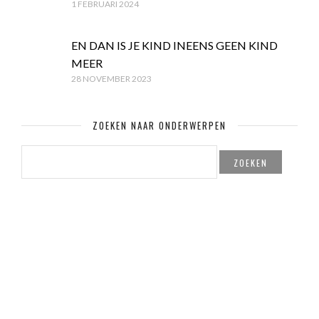
1 FEBRUARI 2024
EN DAN IS JE KIND INEENS GEEN KIND
MEER
28 NOVEMBER 2023
ZOEKEN NAAR ONDERWERPEN
ZOEKEN
NAAR:
© Copyright Mamaglossy.nl & Created by
PITS! Webdesign