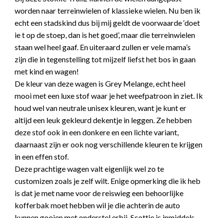
worden naar terreinwielen of klassieke wielen. Nu ben ik
echt een stadskind dus bij mij geldt de voorwaarde ‘doet
ie t op de stoep, dan is het goed’, maar die terreinwielen
staan wel heel gaaf. En uiteraard zullen er vele mama’s
zijn die in tegenstelling tot mijzelf liefst het bos in gaan
met kind en wagen!
De kleur van deze wagen is Grey Melange, echt heel
mooi met een luxe stof waar je het weefpatroon in ziet. Ik
houd wel van neutrale unisex kleuren, want je kunt er
altijd een leuk gekleurd dekentje in leggen. Ze hebben
deze stof ook in een donkere en een lichte variant,
daarnaast zijn er ook nog verschillende kleuren te krijgen
in een effen stof.
Deze prachtige wagen valt eigenlijk wel zo te
customizen zoals je zelf wilt. Enige opmerking die ik heb
is dat je met name voor de reiswieg een behoorlijke
kofferbak moet hebben wil je die achterin de auto
kunnen gooien met onderstel erbij. Scottie is inmiddels