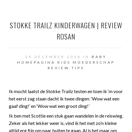
STOKKE TRAILZ KINDERWAGEN | REVIEW
ROSAN
28 DECEMBER 2016 IN
BABY
HOMEPAGINA
KIDS
MOEDERSCHAP
REVIEW
TIPS
Ik mocht laatst de
Stokke
Trailz testen en toen ik ‘m voor
het eerst zag staan dacht ik twee dingen: ‘Wow wat een
gaaf ding!’ en ‘Wow wat een groot ding!’
Ik ben met Scottie een stuk gaan wandelen in de reiswieg.
Zeker als het lekker weer is, vind ik het met zo’n kleine
altijd erg fijn om naar buiten te gaan. Al is het maar om