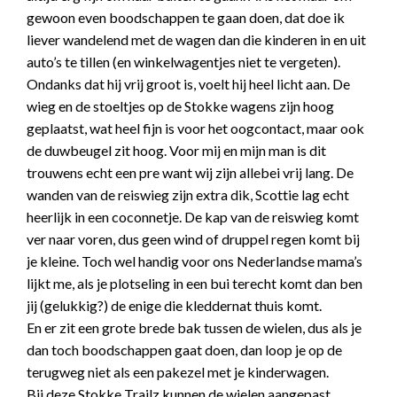
gewoon even boodschappen te gaan doen, dat doe ik
liever wandelend met de wagen dan die kinderen in en uit
auto’s te tillen (en winkelwagentjes niet te vergeten).
Ondanks dat hij vrij groot is, voelt hij heel licht aan. De
wieg en de stoeltjes op de
Stokke
wagens zijn hoog
geplaatst, wat heel fijn is voor het oogcontact, maar ook
de duwbeugel zit hoog. Voor mij en mijn man is dit
trouwens echt een pre want wij zijn allebei vrij lang. De
wanden van de reiswieg zijn extra dik, Scottie lag echt
heerlijk in een coconnetje. De kap van de reiswieg komt
ver naar voren, dus geen wind of druppel regen komt bij
je kleine. Toch wel handig voor ons Nederlandse mama’s
lijkt me, als je plotseling in een bui terecht komt dan ben
jij (gelukkig?) de enige die kleddernat thuis komt.
En er zit een grote brede bak tussen de wielen, dus als je
dan toch boodschappen gaat doen, dan loop je op de
terugweg niet als een pakezel met je kinderwagen.
Bij deze
Stokke
Trailz kunnen de wielen aangepast