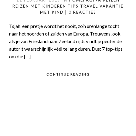
22 FEBRUARI 2017
IN
HOMEPAGINA
REIZEN
REIZEN MET KINDEREN
TIPS
TRAVEL
VAKANTIE
MET KIND
0 REACTIES
Tsjah, een pretje wordt het nooit, zo’n urenlange tocht
naar het noorden of zuiden van Europa. Trouwens, ook
als je van Friesland naar Zeeland rijdt vindt je peuter de
autorit waarschijnlijk véél te lang duren. Dus: 7 top-tips
om die […]
CONTINUE READING