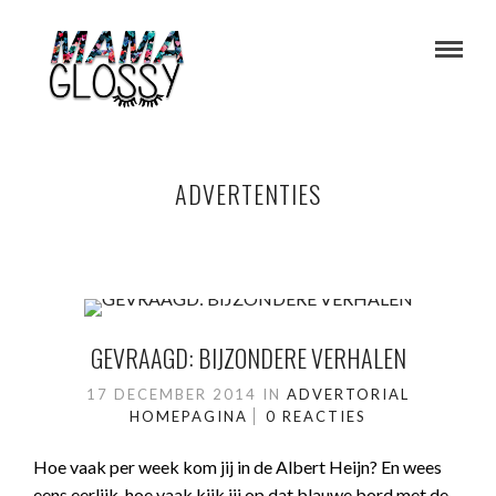
ADVERTENTIES
GEVRAAGD: BIJZONDERE VERHALEN
17 DECEMBER 2014
IN
ADVERTORIAL
HOMEPAGINA
0 REACTIES
Hoe vaak per week kom jij in de Albert Heijn? En wees
eens eerlijk, hoe vaak kijk jij op dat blauwe bord met de