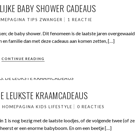
ELIJKE BABY SHOWER CADEAUS
MEPAGINA
TIPS
ZWANGER
1 REACTIE
jken; de baby shower. Dit fenomeen is de laatste jaren overgewaaid
en en familie dan met deze cadeaus aan komen zetten, […]
CONTINUE READING
DE LEUKSTE KRAAMCADEAUS
N
HOMEPAGINA
KIDS
LIFESTYLE
0 REACTIES
 1 is nog bezig met de laatste loodjes, of de volgende twee (of zel
r heerst er een enorme babyboom. En om een beetje […]