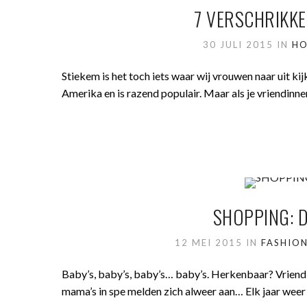
7 VERSCHRIKK
30 JULI 2015
IN
HO
Stiekem is het toch iets waar wij vrouwen naar uit ki
Amerika en is razend populair. Maar als je vriendinn
SHOPPING: 
12 MEI 2015
IN
FASHIO
Baby’s, baby’s, baby’s… baby’s. Herkenbaar? Vriendin
mama’s in spe melden zich alweer aan… Elk jaar wee