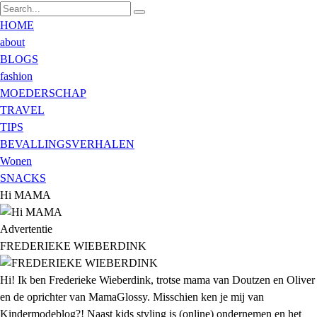
HOME
about
BLOGS
fashion
MOEDERSCHAP
TRAVEL
TIPS
BEVALLINGSVERHALEN
Wonen
SNACKS
Hi MAMA
Advertentie
FREDERIEKE WIEBERDINK
Hi! Ik ben Frederieke Wieberdink, trotse mama van Doutzen en Oliver
en de oprichter van MamaGlossy. Misschien ken je mij van
Kindermodeblog?! Naast kids styling is (online) ondernemen en het