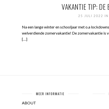
VAKANTIE TIP: D
25 JULI 2022
I
Na een lange winter en schooljaar met o.a lockdowns z
welverdiende zomervakantie! De zomervakantie is vo
[…]
MEER INFORMATIE
ABOUT