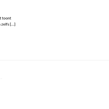
t toont
zelfs […]