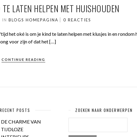
D TE LATEN HELPEN MET HUISHOUDEN
7
IN
BLOGS
HOMEPAGINA
0 REACTIES
tijd het oké is om je kind te laten helpen met klusjes in en rondom h
ong voor zijn of dat het […]
CONTINUE READING
RECENT POSTS
ZOEKEN NAAR ONDERWERPEN
ZOEKEN
DE CHARME VAN
NAAR:
TIJDLOZE
INTERIEURS