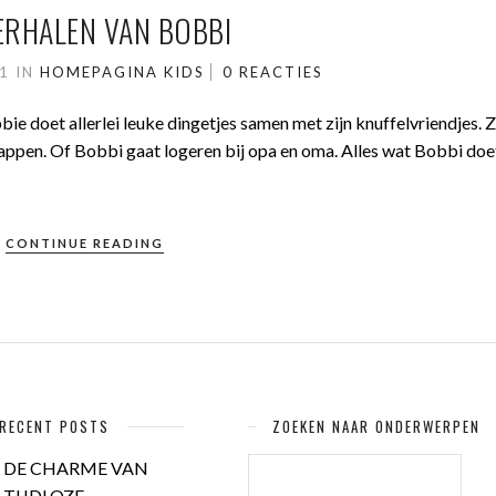
ERHALEN VAN BOBBI
11
IN
HOMEPAGINA
KIDS
0 REACTIES
obbie doet allerlei leuke dingetjes samen met zijn knuffelvriendjes. 
appen. Of Bobbi gaat logeren bij opa en oma. Alles wat Bobbi doe
CONTINUE READING
RECENT POSTS
ZOEKEN NAAR ONDERWERPEN
ZOEKEN
DE CHARME VAN
NAAR:
TIJDLOZE