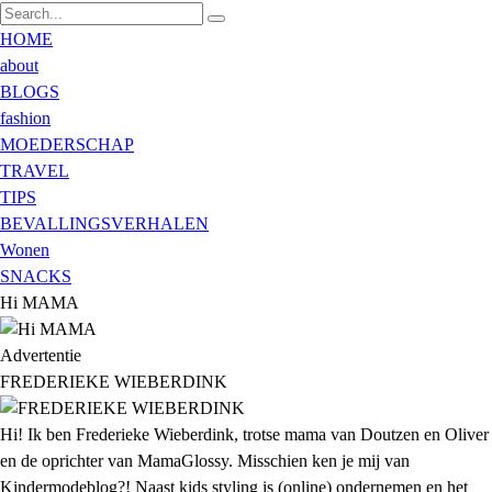
HOME
about
BLOGS
fashion
MOEDERSCHAP
TRAVEL
TIPS
BEVALLINGSVERHALEN
Wonen
SNACKS
Hi MAMA
Advertentie
FREDERIEKE WIEBERDINK
Hi! Ik ben Frederieke Wieberdink, trotse mama van Doutzen en Oliver
en de oprichter van MamaGlossy. Misschien ken je mij van
Kindermodeblog?! Naast kids styling is (online) ondernemen en het