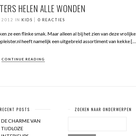
STERS HELEN ALLE WONDEN
I 2012
IN
KIDS
0 REACTIES
en ze een flinke smak. Maar alleen al bij het zien van deze vrolijke
pleister.nl heeft namelijk een uitgebreid assortiment van kekke […
CONTINUE READING
RECENT POSTS
ZOEKEN NAAR ONDERWERPEN
ZOEKEN
DE CHARME VAN
NAAR:
TIJDLOZE
INTERIEURS