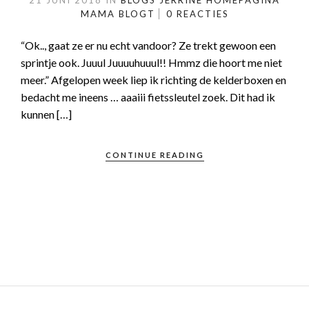
21 JUNI 2018
IN
BLOGS JERRINE
HOMEPAGINA
MAMA BLOGT
0 REACTIES
“Ok.., gaat ze er nu echt vandoor? Ze trekt gewoon een
sprintje ook. Juuul Juuuuhuuul!! Hmmz die hoort me niet
meer.” Afgelopen week liep ik richting de kelderboxen en
bedacht me ineens … aaaiii fietssleutel zoek. Dit had ik
kunnen […]
CONTINUE READING