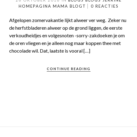
26 OKTOBER 2018
IN
BLOGS
BLOGS JERRINE
HOMEPAGINA
MAMA BLOGT
0 REACTIES
Afgelopen zomervakantie lijkt alweer ver weg. Zeker nu
de herfstbladeren alweer op de grond liggen, de eerste
verkoudheidjes en volgesnoten -sorry-zakdoeken je om
de oren vliegen en je alleen nog maar koppen thee met
chocolade wil. Dat, laatste is vooral […]
CONTINUE READING