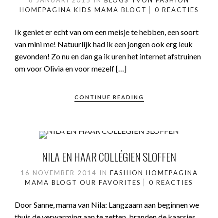
8 JANUARI 2015
IN
BLOGS YVON
FASHION
HOMEPAGINA
KIDS
MAMA BLOGT
0 REACTIES
Ik geniet er echt van om een meisje te hebben, een soort
van mini me! Natuurlijk had ik een jongen ook erg leuk
gevonden! Zo nu en dan ga ik uren het internet afstruinen
om voor Olivia en voor mezelf […]
CONTINUE READING
NILA EN HAAR COLLÉGIEN SLOFFEN
16 NOVEMBER 2014
IN
FASHION
HOMEPAGINA
MAMA BLOGT
OUR FAVORITES
0 REACTIES
Door Sanne, mama van Nila: Langzaam aan beginnen we
thuis de verwarming aan te zetten, branden de kaarsjes