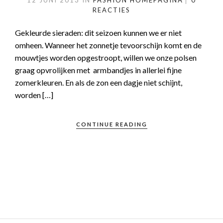
12 JUNI 2013
IN
FASHION
HOMEPAGINA
0
REACTIES
Gekleurde sieraden: dit seizoen kunnen we er niet
omheen. Wanneer het zonnetje tevoorschijn komt en de
mouwtjes worden opgestroopt, willen we onze polsen
graag opvrolijken met armbandjes in allerlei fijne
zomerkleuren. En als de zon een dagje niet schijnt,
worden […]
CONTINUE READING