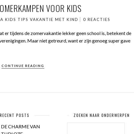
ZOMERKAMPEN VOOR KIDS
NA
KIDS
TIPS
VAKANTIE MET KIND
0 REACTIES
t er tijdens de zomervakantie lekker geen school is, betekent de
renigingen. Maar niet getreurd, want er zijn genoeg super gave
CONTINUE READING
RECENT POSTS
ZOEKEN NAAR ONDERWERPEN
ZOEKEN
DE CHARME VAN
NAAR:
TIJDLOZE