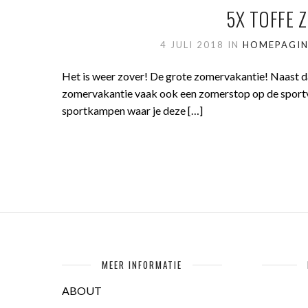
5X TOFFE 
4 JULI 2018
IN
HOMEPAGI
Het is weer zover! De grote zomervakantie! Naast da
zomervakantie vaak ook een zomerstop op de sportve
sportkampen waar je deze […]
MEER INFORMATIE
ABOUT