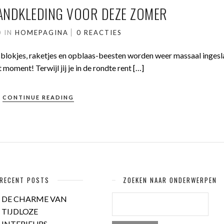
ANDKLEDING VOOR DEZE ZOMER
0
IN
HOMEPAGINA
0 REACTIES
ijsblokjes, raketjes en opblaas-beesten worden weer massaal ingesl
 moment! Terwijl jij je in de rondte rent […]
CONTINUE READING
RECENT POSTS
ZOEKEN NAAR ONDERWERPEN
ZOEKEN
DE CHARME VAN
NAAR:
TIJDLOZE
INTERIEURS