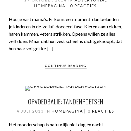
29 OKTOBER 2014
IN
ADVERTORIAL
HOMEPAGINA
0 REACTIES
Hou je vast mama’s. Er komt een moment, dan belanden
je kinderen in de ‘zelluf-doeeeen’ fase. Kleren aantrekken,
haren kammen, veters strikken. Opeens willen ze alles
zelf doen. Maar dat hun vest scheef is dichtgeknoopt, dat
hun haar vol gekke […]
CONTINUE READING
OPVOEDBALIE: TANDENPOETSEN
4 JULI 2013
IN
HOMEPAGINA
0 REACTIES
Het moederschap is natuurlijk niet dag én nacht