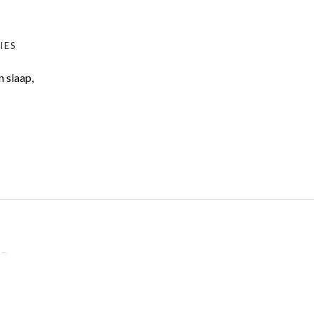
IES
n slaap,