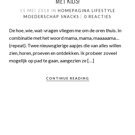
MET KIDS!
15 MEI 2018
IN
HOMEPAGINA
LIFESTYLE
MOEDERSCHAP
SNACKS
0 REACTIES
De hoe, wie, wat-vragen vliegen me om de oren thuis. In
combinatie met het woord mama, mama, maaaaama…
(repeat). Twee nieuwsgierige aapjes die van alles willen
zien, horen, proeven en ontdekken. Ik probeer zoveel
mogelijk op pad te gaan, aangezien ze […]
CONTINUE READING