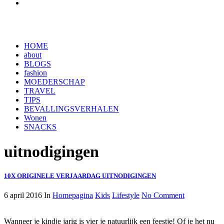
HOME
about
BLOGS
fashion
MOEDERSCHAP
TRAVEL
TIPS
BEVALLINGSVERHALEN
Wonen
SNACKS
uitnodigingen
10X ORIGINELE VERJAARDAG UITNODIGINGEN
6 april 2016
In
Homepagina
Kids
Lifestyle
No Comment
Wanneer je kindje jarig is vier je natuurlijk een feestje! Of je het nu