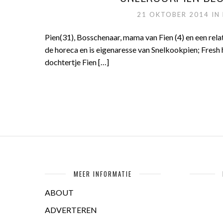
21 OKTOBER 2014
IN
Pien(31), Bosschenaar, mama van Fien (4) en een rel
de horeca en is eigenaresse van Snelkookpien; Fresh h
dochtertje Fien […]
MEER INFORMATIE
ABOUT
ADVERTEREN