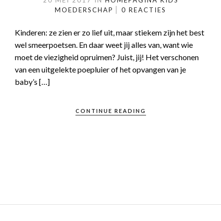
20 MEI 2017
IN
HOMEPAGINA
KIDS
MOEDERSCHAP
0 REACTIES
Kinderen: ze zien er zo lief uit, maar stiekem zijn het best
wel smeerpoetsen. En daar weet jij alles van, want wie
moet de viezigheid opruimen? Juist, jij! Het verschonen
van een uitgelekte poepluier of het opvangen van je
baby’s […]
CONTINUE READING