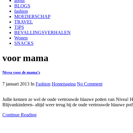
about
BLOGS
fashion
MOEDERSCHAP
TRAVEL
TIPS
BEVALLINGSVERHALEN
Wonen
SNACKS
voor mama
Nivea voor de mama’s
7 januari 2013
In
Fashion
Homepagina
No Comment
Jullie kennen ze wel de oude vertrouwde blauwe potten van Nivea! Heer
Blijvankinderen- altijd weer terug bij de oude vertrouwde blauwe pot
Continue Reading