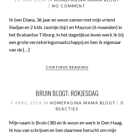
23 JUNI 2014
IN
HOMEPAGINA
MAMA BLOGT
NO COMMENT
Ik ben Diana, 36 jaar en woon samen met mijn vriend
Sladjan en 2 kids Jasmijn (6jr) en Mayson (6 maanden) in
het Brabantse Tilburg. In het dagelijkse leven werk ik bij
een grote verzekeringsmaatschappij en ben ik eigenaar
van de […]
CONTINUE READING
BRUIN BLOGT: ROKJESDAG
9 APRIL 2014
IN
HOMEPAGINA
MAMA BLOGT
0
REACTIES
Mijn naam is Bruin (38) en ik woon en werk in Den Haag.
Ik hou van schrijven en ben daarmee berucht om mijn