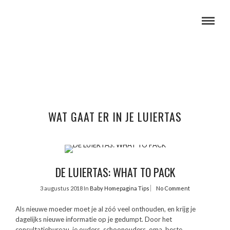
WAT GAAT ER IN JE LUIERTAS
DE LUIERTAS: WHAT TO PACK
3 augustus 2018
In
Baby
Homepagina
Tips
No Comment
Als nieuwe moeder moet je al zóó veel onthouden, en krijg je
dagelijks nieuwe informatie op je gedumpt. Door het
consultatiebureau, je ouders, schoonouders, oma, beste