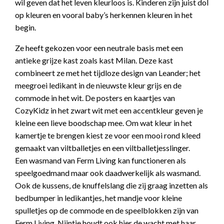
wil geven dat het leven kleurloos is. Kinderen zijn juist dol
op kleuren en vooral baby’s herkennen kleuren in het
begin.
Ze heeft gekozen voor een neutrale basis met een
antieke grijze kast zoals kast Milan. Deze kast
combineert ze met het tijdloze design van Leander; het
meegroei ledikant in de nieuwste kleur grijs en de
commode in het wit. De posters en kaartjes van
CozyKidz in het zwart wit met een accentkleur geven je
kleine een lieve boodschap mee. Om wat kleur in het
kamertje te brengen kiest ze voor een mooi rond kleed
gemaakt van viltballetjes en een viltballetjesslinger.
Een wasmand van Ferm Living kan functioneren als
speelgoedmand maar ook daadwerkelijk als wasmand.
Ook de kussens, de knuffelslang die zij graag inzetten als
bedbumper in ledikantjes, het mandje voor kleine
spulletjes op de commode en de speelblokken zijn van
Ferm Living. Nijntje houdt ook hier de wacht met haar