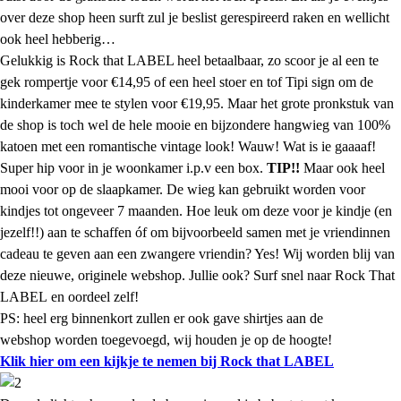
over deze shop heen surft zul je beslist gerespireerd raken en wellicht
ook heel hebberig…
Gelukkig is Rock that LABEL heel betaalbaar, zo scoor je al een te
gek rompertje voor €14,95 of een heel stoer en tof Tipi sign om de
kinderkamer mee te stylen voor €19,95. Maar het grote pronkstuk van
de shop is toch wel de hele mooie en bijzondere hangwieg van 100%
katoen met een romantische vintage look! Wauw! Wat is ie gaaaaf!
Super hip voor in je woonkamer i.p.v een box.
TIP!!
Maar ook heel
mooi voor op de slaapkamer. De wieg kan gebruikt worden voor
kindjes tot ongeveer 7 maanden. Hoe leuk om deze voor je kindje (en
jezelf!!) aan te schaffen óf om bijvoorbeeld samen met je vriendinnen
cadeau te geven aan een zwangere vriendin? Yes! Wij worden blij van
deze nieuwe, originele webshop. Jullie ook? Surf snel naar Rock That
LABEL en oordeel zelf!
PS: heel erg binnenkort zullen er ook gave shirtjes aan de
webshop worden toegevoegd, wij houden je op de hoogte!
Klik hier om een kijkje te nemen bij Rock that LABEL