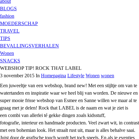
about
BLOGS
fashion
MOEDERSCHAP
TRAVEL
TIPS
BEVALLINGSVERHALEN
Wonen
SNACKS
WEBSHOP TIP! ROCK THAT LABEL
3 november 2015 In
Homepagina
Lifestyle
Wonen
wonen
Een juweeltje van een webshop, brand new! Met een stijltje om van te
watertanden en inspiratie waar we heel blij van worden. De nieuwe en
super mooie frisse webshop van Esmee en Sanne willen we maar al te
graag met je delen! Rock that LABEL is de naam en wat je ziet is
een combi van allerlei té gekke dingen zoals kidsstuff,
fotografie, interieur en
handmade
producten. Veel zwart wit, in contrast
met een bohemian look. Het straalt rust uit, maar is alles behalve saai.
Juist door de grafische touch wordt het toch speels. En als je eventjes