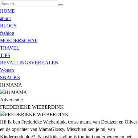
HOME
about
BLOGS
fashion
MOEDERSCHAP
TRAVEL
TIPS
BEVALLINGSVERHALEN
Wonen
SNACKS
Hi MAMA
Advertentie
FREDERIEKE WIEBERDINK
Hi! Ik ben Frederieke Wieberdink, trotse mama van Doutzen en Oliver
en de oprichter van MamaGlossy. Misschien ken je mij van
Kindermodeblog?! Naast kids styling is (online) ondernemen en het