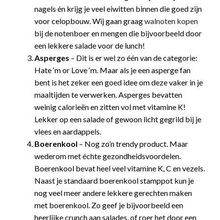
nagels én krijg je veel eiwitten binnen die goed zijn
voor celopbouw. Wij gaan graag
walnoten kopen
bij de notenboer en mengen die bijvoorbeeld door
een lekkere salade voor de lunch!
Asperges
– Dit is er wel zo één van de categorie:
Hate ‘m or Love ‘m. Maar als je een asperge fan
bent is het zeker een goed idee om deze vaker in je
maaltijden te verwerken. Asperges bevatten
weinig calorieën en zitten vol met vitamine K!
Lekker op een salade of gewoon licht gegrild bij je
vlees en aardappels.
Boerenkool
– Nog zo’n trendy product. Maar
wederom met échte gezondheidsvoordelen.
Boerenkool bevat heel veel vitamine K, C en vezels.
Naast je standaard boerenkool stamppot kun je
nog veel meer andere lekkere gerechten maken
met boerenkool. Zo geef je bijvoorbeeld een
heerlijke crunch aan salades, of roer het door een