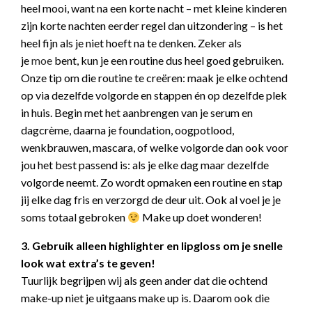
heel mooi, want na een korte nacht – met kleine kinderen
zijn korte nachten eerder regel dan uitzondering – is het
heel fijn als je niet hoeft na te denken. Zeker als
je
moe
bent, kun je een routine dus heel goed gebruiken.
Onze tip om die routine te creëren: maak je elke ochtend
op via dezelfde volgorde en stappen én op dezelfde plek
in huis. Begin met het aanbrengen van je serum en
dagcrème, daarna je foundation, oogpotlood,
wenkbrauwen, mascara, of welke volgorde dan ook voor
jou het best passend is: als je elke dag maar dezelfde
volgorde neemt. Zo wordt opmaken een routine en stap
jij elke dag fris en verzorgd de deur uit. Ook al voel je je
soms totaal gebroken
Make up doet wonderen!
3. Gebruik alleen highlighter en lipgloss om je snelle
look wat extra’s te geven!
Tuurlijk begrijpen wij als geen ander dat die ochtend
make-up niet je uitgaans make up is. Daarom ook die