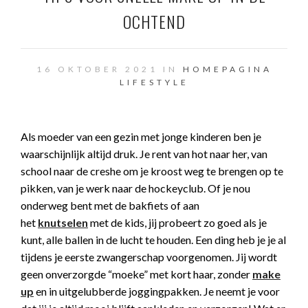
OCHTEND
16 OKTOBER 2021 IN
HOMEPAGINA
LIFESTYLE
Als moeder van een gezin met jonge kinderen ben je
waarschijnlijk altijd druk. Je rent van hot naar her, van
school naar de creshe om je kroost weg te brengen op te
pikken, van je werk naar de hockeyclub. Of je nou
onderweg bent met de bakfiets of aan
het
knutselen
met de kids, jij probeert zo goed als je
kunt, alle ballen in de lucht te houden. Een ding heb je je al
tijdens je eerste zwangerschap voorgenomen. Jij wordt
geen onverzorgde “moeke” met kort haar, zonder
make
up
en in uitgelubberde joggingpakken. Je neemt je voor