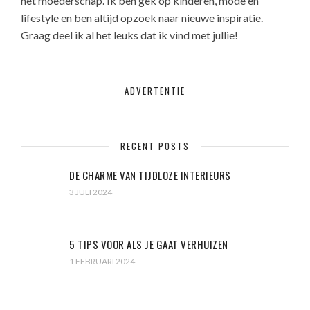
het moederschap. Ik ben gek op kinderen, mode en
lifestyle en ben altijd opzoek naar nieuwe inspiratie.
Graag deel ik al het leuks dat ik vind met jullie!
ADVERTENTIE
RECENT POSTS
DE CHARME VAN TIJDLOZE INTERIEURS
3 JULI 2024
5 TIPS VOOR ALS JE GAAT VERHUIZEN
1 FEBRUARI 2024