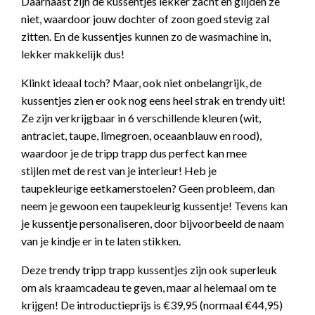
Daarnaast zijn de kussentjes lekker zacht en glijden ze
niet, waardoor jouw dochter of zoon goed stevig zal
zitten. En de kussentjes kunnen zo de wasmachine in,
lekker makkelijk dus!
Klinkt ideaal toch? Maar, ook niet onbelangrijk, de
kussentjes zien er ook nog eens heel strak en trendy uit!
Ze zijn verkrijgbaar in 6 verschillende kleuren (wit,
antraciet, taupe, limegroen, oceaanblauw en rood),
waardoor je de tripp trapp dus perfect kan mee
stijlen met de rest van je interieur! Heb je
taupekleurige eetkamerstoelen? Geen probleem, dan
neem je gewoon een taupekleurig kussentje! Tevens kan
je kussentje personaliseren, door bijvoorbeeld de naam
van je kindje er in te laten stikken.
Deze trendy tripp trapp kussentjes zijn ook superleuk
om als kraamcadeau te geven, maar al helemaal om te
krijgen! De introductieprijs is €39,95 (normaal €44,95)