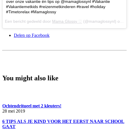
over onze vakantie én tips op @mamaglossynl #Vakantie
#Vakantiemetkids #reizenmetkinderen #travel #holiday
#Timetorelax #Mamaglossy
Een bericht gedeeld door
Mama Glossy ♡
(@mamaglossynl) op
18
Delen op Facebook
You might also like
Ochtendritueel met 2 kleuters!
28 mei 2019
6 TIPS ALS JE KIND VOOR HET EERST NAAR SCHOOL
GAAT