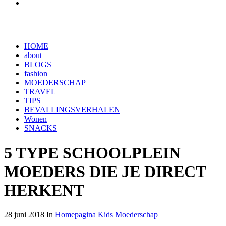
HOME
about
BLOGS
fashion
MOEDERSCHAP
TRAVEL
TIPS
BEVALLINGSVERHALEN
Wonen
SNACKS
5 TYPE SCHOOLPLEIN
MOEDERS DIE JE DIRECT
HERKENT
28 juni 2018 In
Homepagina
Kids
Moederschap