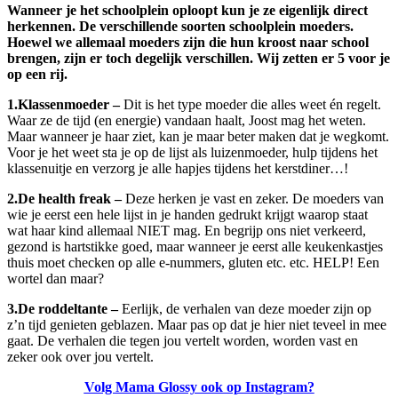
Wanneer je het schoolplein oploopt kun je ze eigenlijk direct
herkennen. De verschillende soorten schoolplein moeders.
Hoewel we allemaal moeders zijn die hun kroost naar school
brengen, zijn er toch degelijk verschillen. Wij zetten er 5 voor je
op een rij.
1.Klassenmoeder –
Dit is het type moeder die alles weet én regelt.
Waar ze de tijd (en energie) vandaan haalt, Joost mag het weten.
Maar wanneer je haar ziet, kan je maar beter maken dat je wegkomt.
Voor je het weet sta je op de lijst als luizenmoeder, hulp tijdens het
klassenuitje en verzorg je alle hapjes tijdens het kerstdiner…!
2.De health freak –
Deze herken je vast en zeker. De moeders van
wie je eerst een hele lijst in je handen gedrukt krijgt waarop staat
wat haar kind allemaal NIET mag. En begrijp ons niet verkeerd,
gezond is hartstikke goed, maar wanneer je eerst alle keukenkastjes
thuis moet checken op alle e-nummers, gluten etc. etc. HELP! Een
wortel dan maar?
3.De roddeltante –
Eerlijk, de verhalen van deze moeder zijn op
z’n tijd genieten geblazen. Maar pas op dat je hier niet teveel in mee
gaat. De verhalen die tegen jou vertelt worden, worden vast en
zeker ook over jou vertelt.
Volg Mama Glossy ook op Instagram?