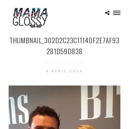
THUMBNAIL_302D2C23C11140F2E7AF93
281D59D838
4 APRIL 2019