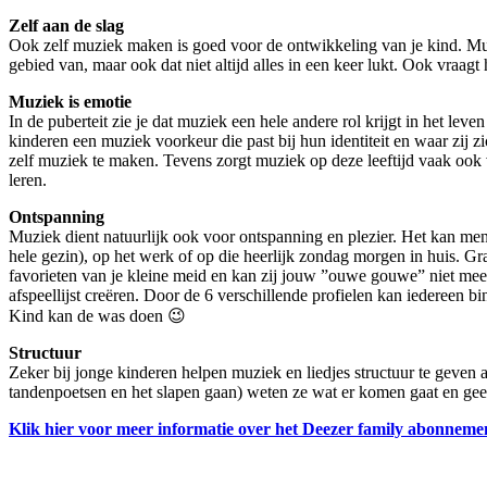
Zelf aan de slag
Ook zelf muziek maken is goed voor de ontwikkeling van je kind. Muz
gebied van, maar ook dat niet altijd alles in een keer lukt. Ook vraa
Muziek is emotie
In de puberteit zie je dat muziek een hele andere rol krijgt in het l
kinderen een muziek voorkeur die past bij hun identiteit en waar zij 
zelf muziek te maken. Tevens zorgt muziek op deze leeftijd vaak ook v
leren.
Ontspanning
Muziek dient natuurlijk ook voor ontspanning en plezier. Het kan men
hele gezin), op het werk of op die heerlijk zondag morgen in huis. Gr
favorieten van je kleine meid en kan zij jouw ”ouwe gouwe” niet me
afspeellijst creëren. Door de 6 verschillende profielen kan iedereen b
Kind kan de was doen 😉
Structuur
Zeker bij jonge kinderen helpen muziek en liedjes structuur te geven a
tandenpoetsen en het slapen gaan) weten ze wat er komen gaat en geeft
Klik hier voor meer informatie over het Deezer family abonneme