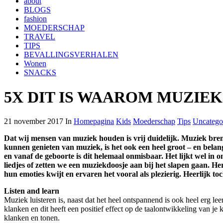
about
BLOGS
fashion
MOEDERSCHAP
TRAVEL
TIPS
BEVALLINGSVERHALEN
Wonen
SNACKS
5X DIT IS WAAROM MUZIEK
21 november 2017 In
Homepagina
Kids
Moederschap
Tips
Uncatego
Dat wij mensen van muziek houden is vrij duidelijk. Muziek breng
kunnen genieten van muziek, is het ook een heel groot – en belang
en vanaf de geboorte is dit helemaal onmisbaar. Het lijkt wel in 
liedjes of zetten we een muziekdoosje aan bij het slapen gaan. H
hun emoties kwijt en ervaren het vooral als plezierig. Heerlijk to
Listen and learn
Muziek luisteren is, naast dat het heel ontspannend is ook heel erg l
klanken en dit heeft een positief effect op de taalontwikkeling van 
klanken en tonen.