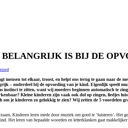
 BELANGRIJK IS BIJ DE OPV
rized
t mensen tot elkaar, troost, en helpt ons terug te gaan naar de m
rijk – onderdeel bij de opvoeding van je kind. Eigenlijk speelt muz
ons instinct te zitten, want wij moeders beginnen automatisch te z
erkenbaar? Kleine kinderen zijn vaak ook dol op zingen, liedjes lu
ch om je kinderen zo gelukkig te zien? Wij zetten de 5 voordelen gra
eerzaam. Kinderen leren mede door muziek om goed te ‘luisteren’. Het ge
je kind. Het leren van bepaalde woorden en letterklanken gaat makkelijk