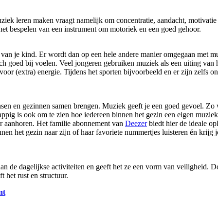
iek leren maken vraagt namelijk om concentratie, aandacht, motivatie e
gt het bespelen van een instrument om motoriek en een goed gehoor.
even van je kind. Er wordt dan op een hele andere manier omgegaan met m
zich goed bij voelen. Veel jongeren gebruiken muziek als een uiting van
oor (extra) energie. Tijdens het sporten bijvoorbeeld en er zijn zelfs 
sen en gezinnen samen brengen. Muziek geeft je een goed gevoel. Zo wo
appig is ook om te zien hoe iedereen binnen het gezin een eigen muziek 
er aanhoren. Het familie abonnement van
Deezer
biedt hier de ideale op
innen het gezin naar zijn of haar favoriete nummertjes luisteren én krij
an de dagelijkse activiteiten en geeft het ze een vorm van veiligheid. Do
 het rust en structuur.
nt