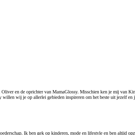
 Oliver en de oprichter van MamaGlossy. Misschien ken je mij van Kin
llen wij je op allerlei gebieden inspireren om het beste uit jezelf en
ederschap. Ik ben gek op kinderen, mode en lifestyle en ben altijd opzo