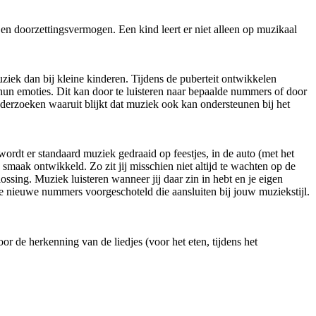
n doorzettingsvermogen. Een kind leert er niet alleen op muzikaal
uziek dan bij kleine kinderen. Tijdens de puberteit ontwikkelen
 hun emoties. Dit kan door te luisteren naar bepaalde nummers of door
onderzoeken waaruit blijkt dat muziek ook kan ondersteunen bij het
rdt er standaard muziek gedraaid op feestjes, in de auto (met het
smaak ontwikkeld. Zo zit jij misschien niet altijd te wachten op de
lossing. Muziek luisteren wanneer jij daar zin in hebt en je eigen
g je nieuwe nummers voorgeschoteld die aansluiten bij jouw muziekstijl.
or de herkenning van de liedjes (voor het eten, tijdens het