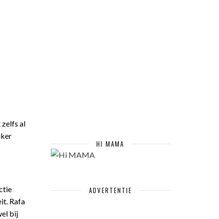
zelfs al
jker
HI MAMA
ctie
ADVERTENTIE
it. Rafa
el bij