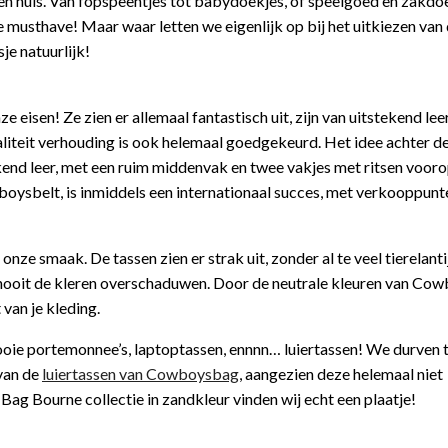
iten huis. Van fopspeentjes tot babydoekjes, of speelgoed en zakdo
 musthave! Maar waar letten we eigenlijk op bij het uitkiezen van 
je natuurlijk!
 eisen! Ze zien er allemaal fantastisch uit, zijn van uitstekend lee
liteit verhouding is ook helemaal goedgekeurd. Het idee achter d
kend leer, met een ruim middenvak en twee vakjes met ritsen vooro
ysbelt, is inmiddels een internationaal succes, met verkooppunt
ze smaak. De tassen zien er strak uit, zonder al te veel tierelantij
g nooit de kleren overschaduwen. Door de neutrale kleuren van C
van je kleding.
ie portemonnee’s, laptoptassen, ennnn… luiertassen! We durven 
van de
luiertassen van Cowboysbag
, aangezien deze helemaal niet
Bag Bourne collectie in zandkleur vinden wij echt een plaatje!