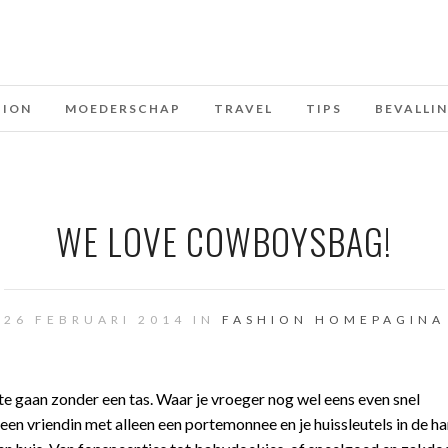
HION
MOEDERSCHAP
TRAVEL
TIPS
BEVALLI
WE LOVE COWBOYSBAG!
26 FEBRUARI 2014 IN
FASHION
HOMEPAGINA
 te gaan zonder een tas. Waar je vroeger nog wel eens even snel
n vriendin met alleen een portemonnee en je huissleutels in de han