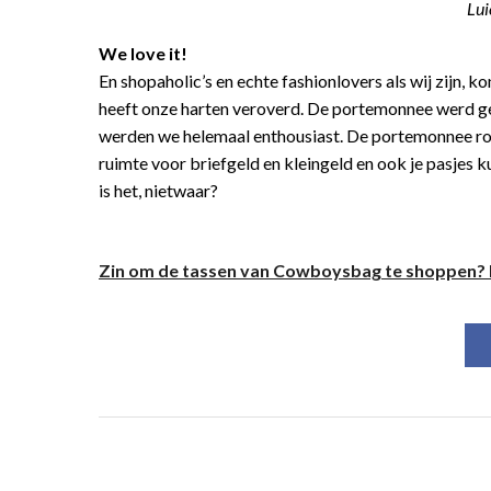
Lui
We love it!
En shopaholic’s en echte fashionlovers als wij zijn, 
heeft onze harten veroverd. De portemonnee werd gel
werden we helemaal enthousiast. De portemonnee rook 
ruimte voor briefgeld en kleingeld en ook je pasjes ku
is het, nietwaar?
Zin om de tassen van Cowboysbag te shoppen? K