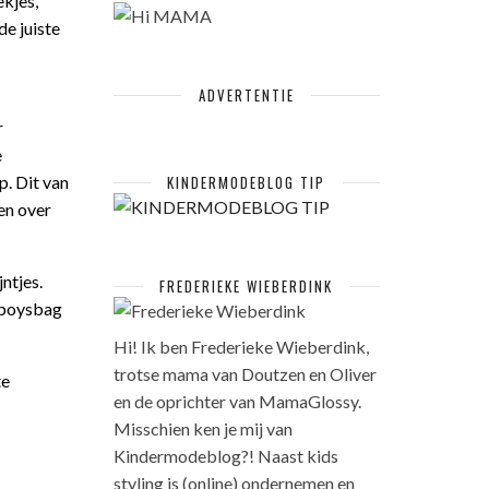
ekjes,
de juiste
ADVERTENTIE
r
e
p. Dit van
KINDERMODEBLOG TIP
en over
ntjes.
FREDERIEKE WIEBERDINK
owboysbag
Hi! Ik ben Frederieke Wieberdink,
trotse mama van Doutzen en Oliver
te
en de oprichter van MamaGlossy.
Misschien ken je mij van
Kindermodeblog?! Naast kids
styling is (online) ondernemen en