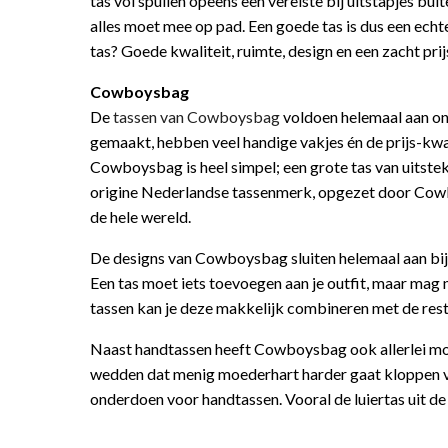
tas vol spullen opeens een vereiste bij uitstapjes bu
alles moet mee op pad. Een goede tas is dus een echte
tas? Goede kwaliteit, ruimte, design en een zacht prijs
Cowboysbag
De
tassen van Cowboysbag
voldoen helemaal aan onze
gemaakt, hebben veel handige vakjes én de prijs-kwa
Cowboysbag is heel simpel; een grote tas van uitste
origine Nederlandse tassenmerk, opgezet door Cowbo
de hele wereld.
De designs van Cowboysbag sluiten helemaal aan bij on
Een tas moet iets toevoegen aan je outfit, maar ma
tassen kan je deze makkelijk combineren met de rest 
Naast handtassen heeft Cowboysbag ook allerlei moo
wedden dat menig moederhart harder gaat kloppen 
onderdoen voor handtassen. Vooral de luiertas uit de 