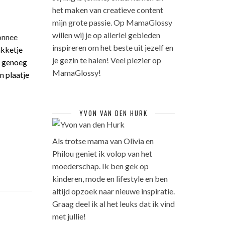
het maken van creatieve content
mijn grote passie. Op MamaGlossy
willen wij je op allerlei gebieden
onnee
inspireren om het beste uit jezelf en
akketje
je gezin te halen! Veel plezier op
s genoeg
MamaGlossy!
n plaatje
YVON VAN DEN HURK
Als trotse mama van Olivia en
Philou geniet ik volop van het
moederschap. Ik ben gek op
kinderen, mode en lifestyle en ben
altijd opzoek naar nieuwe inspiratie.
Graag deel ik al het leuks dat ik vind
met jullie!