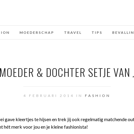
HION
MOEDERSCHAP
TRAVEL
TIPS
BEVALLI
 MOEDER & DOCHTER SETJE VAN
4 FEBRUARI 2014 IN
FASHION
lei gave kleertjes te hijsen en trek jij ook regelmatig matchende out
ht hét merk voor jou en je kleine fashionista!