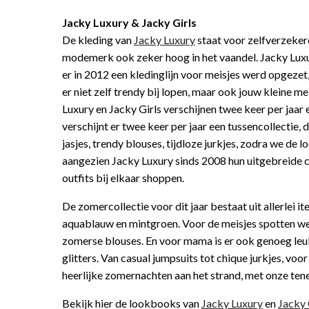
Jacky Luxury & Jacky Girls
De kleding van
Jacky Luxury
staat voor zelfverzekerd
modemerk ook zeker hoog in het vaandel. Jacky Luxur
er in 2012 een kledinglijn voor meisjes werd opgezet
er niet zelf trendy bij lopen, maar ook jouw kleine me
Luxury en Jacky Girls verschijnen twee keer per jaar 
verschijnt er twee keer per jaar een tussencollectie, 
jasjes, trendy blouses, tijdloze jurkjes, zodra we de 
aangezien Jacky Luxury sinds 2008 hun uitgebreide c
outfits bij elkaar shoppen.
De zomercollectie voor dit jaar bestaat uit allerlei 
aquablauw en mintgroen. Voor de meisjes spotten we e
zomerse blouses. En voor mama is er ook genoeg leuk
glitters. Van casual jumpsuits tot chique jurkjes, vo
heerlijke zomernachten aan het strand, met onze tenen 
Bekijk hier de lookbooks van
Jacky Luxury
en
Jacky 