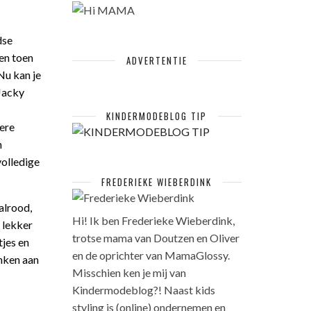
dse
en toen
ADVERTENTIE
Nu kan je
 Jacky
KINDERMODEBLOG TIP
oere
n
volledige
FREDERIEKE WIEBERDINK
alrood,
Hi! Ik ben Frederieke Wieberdink,
 lekker
trotse mama van Doutzen en Oliver
tjes en
en de oprichter van MamaGlossy.
enken aan
Misschien ken je mij van
Kindermodeblog?! Naast kids
styling is (online) ondernemen en