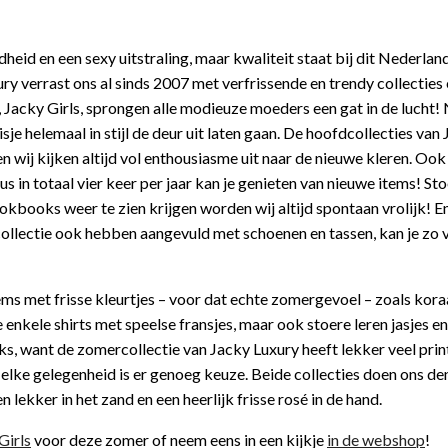
heid en een sexy uitstraling, maar kwaliteit staat bij dit Nederlan
y verrast ons al sinds 2007 met verfrissende en trendy collecties 
, Jacky Girls, sprongen alle modieuze moeders een gat in de lucht! 
isje helemaal in stijl de deur uit laten gaan. De hoofdcollecties van
en wij kijken altijd vol enthousiasme uit naar de nieuwe kleren. Ook
dus in totaal vier keer per jaar kan je genieten van nieuwe items! St
lookbooks weer te zien krijgen worden wij altijd spontaan vrolijk! E
ollectie ook hebben aangevuld met schoenen en tassen, kan je zo 
items met frisse kleurtjes – voor dat echte zomergevoel – zoals kora
nkele shirts met speelse fransjes, maar ook stoere leren jasjes en
s, want de zomercollectie van Jacky Luxury heeft lekker veel prin
or elke gelegenheid is er genoeg keuze. Beide collecties doen ons d
lekker in het zand en een heerlijk frisse rosé in de hand.
Girls
voor deze zomer of neem eens in een kijkje
in de webshop
!