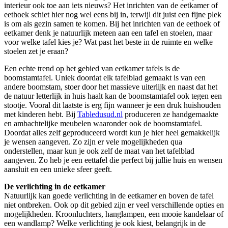
interieur ook toe aan iets nieuws? Het inrichten van de eetkamer of
eethoek schiet hier nog wel eens bij in, terwijl dit juist een fijne plek
is om als gezin samen te komen. Bij het inrichten van de eethoek of
eetkamer denk je natuurlijk meteen aan een tafel en stoelen, maar
voor welke tafel kies je? Wat past het beste in de ruimte en welke
stoelen zet je eraan?
Een echte trend op het gebied van eetkamer tafels is de
boomstamtafel. Uniek doordat elk tafelblad gemaakt is van een
andere boomstam, stoer door het massieve uiterlijk en naast dat het
de natuur letterlijk in huis haalt kan de boomstamtafel ook tegen een
stootje. Vooral dit laatste is erg fijn wanneer je een druk huishouden
met kinderen hebt. Bij
Tabledusud.nl
produceren ze handgemaakte
en ambachtelijke meubelen waaronder ook de boomstamtafel.
Doordat alles zelf geproduceerd wordt kun je hier heel gemakkelijk
je wensen aangeven. Zo zijn er vele mogelijkheden qua
onderstellen, maar kun je ook zelf de maat van het tafelblad
aangeven. Zo heb je een eettafel die perfect bij jullie huis en wensen
aansluit en een unieke sfeer geeft.
De verlichting in de eetkamer
Natuurlijk kan goede verlichting in de eetkamer en boven de tafel
niet ontbreken. Ook op dit gebied zijn er veel verschillende opties en
mogelijkheden. Kroonluchters, hanglampen, een mooie kandelaar of
een wandlamp? Welke verlichting je ook kiest, belangrijk in de