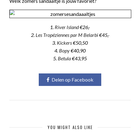
Welk zomers sandaaltje is jouw favoriet?
1.
River Island
€26,-
2.
Les Tropéziennes par M Belarbi
€45,-
3.
Kickers
€50,50
4.
Bopy
€40,90
5.
Betula
€43,95
Delen op Facebook
YOU MIGHT ALSO LIKE