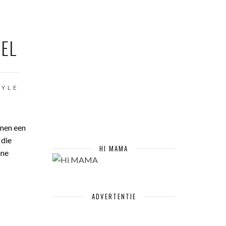
EEL
TYLE
nnen een
 die
HI MAMA
jne
ADVERTENTIE