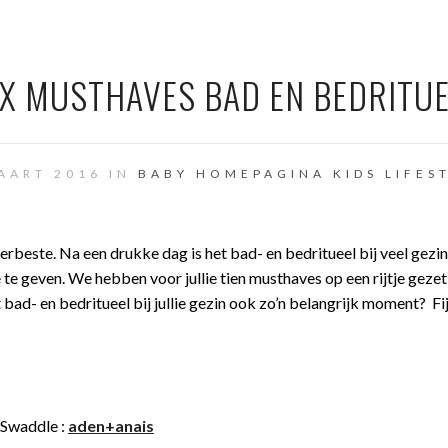
X MUSTHAVES BAD EN BEDRITU
AART 2016 IN
BABY
HOMEPAGINA
KIDS
LIFES
 allerbeste. Na een drukke dag is het bad- en bedritueel bij veel gezi
e geven. We hebben voor jullie tien musthaves op een rijtje gezet
et bad- en bedritueel bij jullie gezin ook zo’n belangrijk moment? Fi
Swaddle :
aden+anais