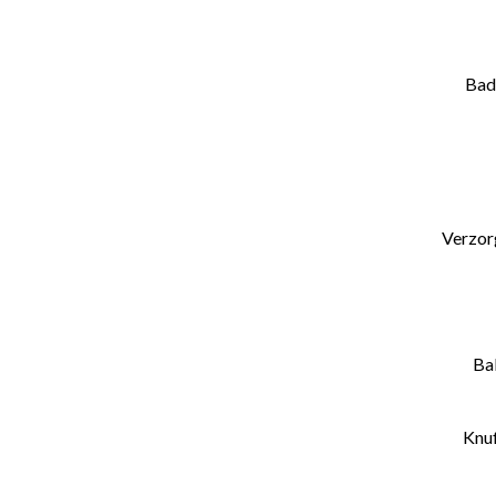
Bad 
Verzor
Ba
Knuf