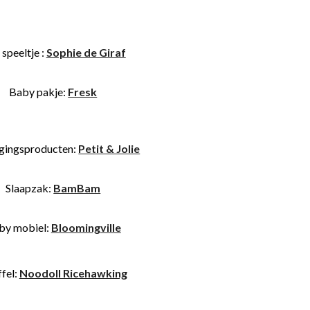
speeltje :
Sophie de Giraf
Baby pakje:
Fresk
gingsproducten:
Petit & Jolie
Slaapzak:
BamBam
by mobiel:
Bloomingville
fel:
Noodoll Ricehawking