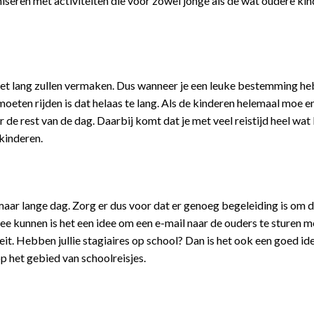
niseren met activiteiten die voor zowel jonge als de wat oudere ki
et lang zullen vermaken. Dus wanneer je een leuke bestemming he
oeten rijden is dat helaas te lang. Als de kinderen helemaal moe e
 de rest van de dag. Daarbij komt dat je met veel reistijd heel wa
 kinderen.
maar lange dag. Zorg er dus voor dat er genoeg begeleiding is om d
ee kunnen is het een idee om een e-mail naar de ouders te sturen m
teit. Hebben jullie stagiaires op school? Dan is het ook een goed i
p het gebied van schoolreisjes.