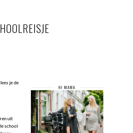
CHOOLREISJE
lees je de
HI MAMA
ren uit
le school