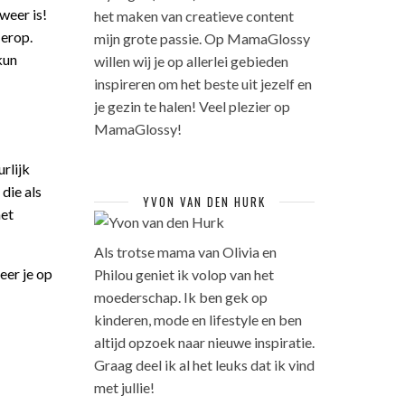
weer is!
het maken van creatieve content
 erop.
mijn grote passie. Op MamaGlossy
kun
willen wij je op allerlei gebieden
inspireren om het beste uit jezelf en
je gezin te halen! Veel plezier op
MamaGlossy!
rlijk
die als
YVON VAN DEN HURK
het
Als trotse mama van Olivia en
eer je op
Philou geniet ik volop van het
moederschap. Ik ben gek op
kinderen, mode en lifestyle en ben
altijd opzoek naar nieuwe inspiratie.
Graag deel ik al het leuks dat ik vind
met jullie!