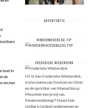
nderen
ADVERTENTIE
bt
n
KINDERMODEBLOG TIP
t kostbare
FREDERIEKE WIEBERDINK
e boel in
Hi! Ik ben Frederieke Wieberdink,
et de
trotse mama van Doutzen en Oliver
dee om hen
en de oprichter van MamaGlossy.
Misschien ken je mij van
Kindermodeblog?! Naast kids
styling is (online) ondernemen en