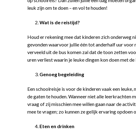
op schoolreis? Dan zullen jullie een dag moeten orga
leuk zijn om te doen – en vol te houden!
Wat is de reistijd?
Houd er rekening mee dat kinderen zich onderweg ni
gevonden waarvoor jullie één tot anderhalf uur voor m
verveeld uit de bus komen zal dat de toon zetten voor
uren verliest waarin je leuke dingen kon doen met de
Genoeg begeleiding
Een schoolreisje is voor de kinderen vaak een leuke, 
de gaten te houden. Wanneer niet alle leerkrachten m
vraag of zij misschien mee willen gaan naar de activi
mee te vragen; zo kunnen ze gelijk ervaring opdoen o
Eten en drinken